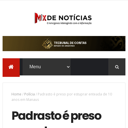
Home
/
Polícia
/
Padrasto é preso por estuprar enteada de 10
anos em Manaus
Padrasto é preso