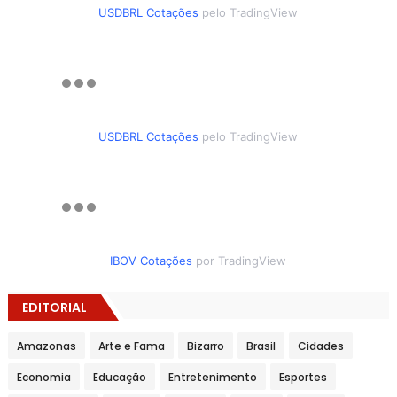
USDBRL Cotações
pelo TradingView
USDBRL Cotações
pelo TradingView
IBOV Cotações
por TradingView
EDITORIAL
Amazonas
Arte e Fama
Bizarro
Brasil
Cidades
Economia
Educação
Entretenimento
Esportes