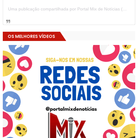
Uma publicação compartilhada por Portal Mix de Notícias (@portalmixdenoticias)
OS MELHORES VÍDEOS