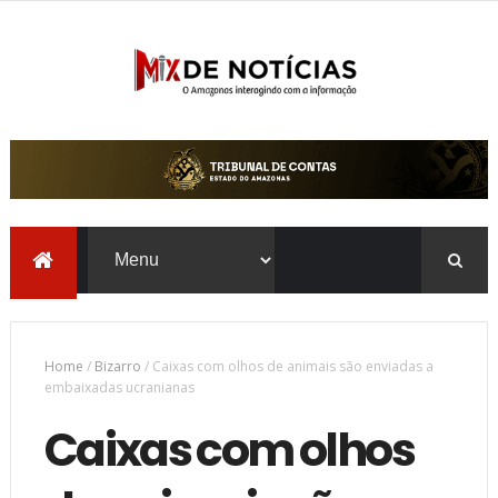
Home
/
Bizarro
/
Caixas com olhos de animais são enviadas a
embaixadas ucranianas
Caixas com olhos