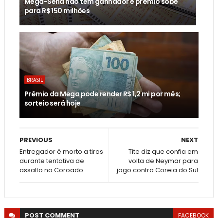
Mega-Sena não tem ganhador e prêmio sobe
para R$ 150 milhões
BRASIL
Prêmio da Mega pode render R$ 1,2 mi por mês;
sorteio será hoje
PREVIOUS
NEXT
Entregador é morto a tiros
Tite diz que confia em
durante tentativa de
volta de Neymar para
assalto no Coroado
jogo contra Coreia do Sul
POST
COMMENT
FACEBOOK