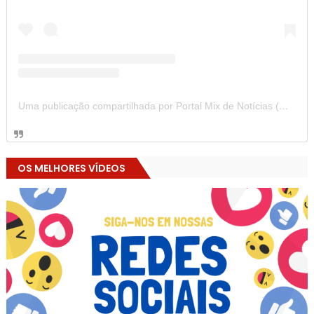
Uma publicação compartilhada por Portal Mix de Notícias (@portalmixdenoticias)
OS MELHORES VÍDEOS