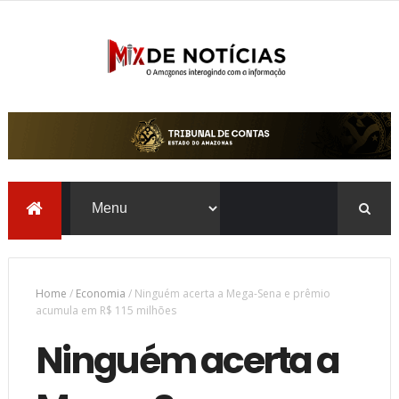
Home
/
Economia
/
Ninguém acerta a Mega-Sena e prêmio
acumula em R$ 115 milhões
Ninguém acerta a