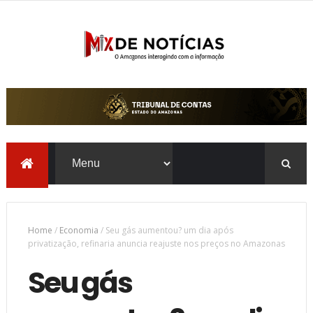
Home
/
Economia
/
Seu gás aumentou? um dia após
privatização, refinaria anuncia reajuste nos preços no Amazonas
Seu gás