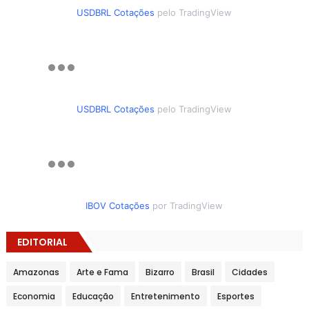
USDBRL Cotações
pelo TradingView
USDBRL Cotações
pelo TradingView
IBOV Cotações
por TradingView
EDITORIAL
Amazonas
Arte e Fama
Bizarro
Brasil
Cidades
Economia
Educação
Entretenimento
Esportes