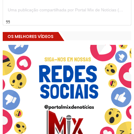
Uma publicação compartilhada por Portal Mix de Notícias (@portalmixdenoticias)
OS MELHORES VÍDEOS