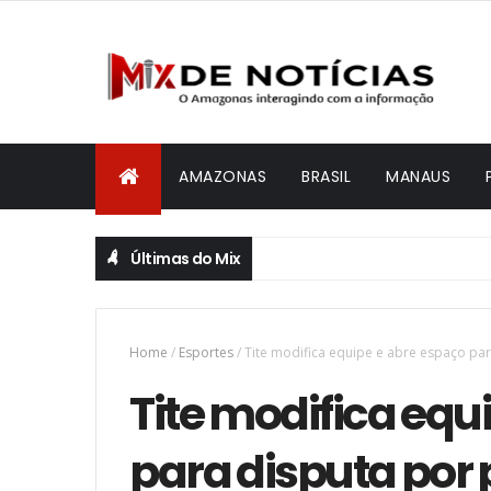
AMAZONAS
BRASIL
MANAUS
Últimas do Mix
Home
/
Esportes
/
Tite modifica equipe e abre espaço pa
Tite modifica equ
para disputa por