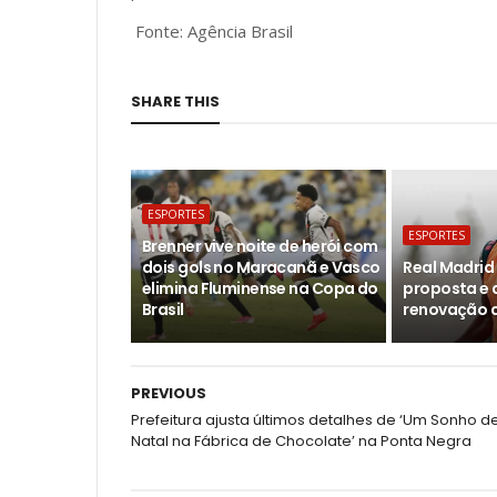
Fonte: Agência Brasil
SHARE THIS
ESPORTES
ESPORTES
Brenner vive noite de herói com
dois gols no Maracanã e Vasco
Real Madri
elimina Fluminense na Copa do
proposta e 
Brasil
renovação c
PREVIOUS
Prefeitura ajusta últimos detalhes de ‘Um Sonho d
Natal na Fábrica de Chocolate’ na Ponta Negra