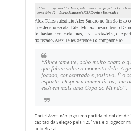
O lateral-esquerdo Alex Telles pode voltar a campo pela seleção bra
sexta-feira (2) -
Lucas Figueiredo/CBF/Direitos Reservados
Alex Telles substituiu Alex Sandro no fim do jogo con
Tite decidiu escalar Éder Militão mesmo tendo Dan
foi bastante criticada, mas, nesta sexta-feira, o expe
do recado. Alex Telles defendeu o companheiro.
“Sinceramente, acho muito chato o q
que falam sobre o momento dele. A gen
focado, concentrado e positivo. É o c
esporte. Dispensa comentários, tem u
está em mais uma Copa do Mundo”.
Daniel Alves não joga uma partida oficial desd
capitão da Seleção pela 125ª vez e o jogador m
pelo Brasil.