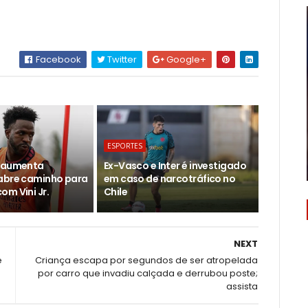
Facebook
Twitter
Google+
ESPORTES
d aumenta
Ex-Vasco e Inter é investigado
abre caminho para
em caso de narcotráfico no
om Vini Jr.
Chile
NEXT
e
Criança escapa por segundos de ser atropelada
por carro que invadiu calçada e derrubou poste;
assista