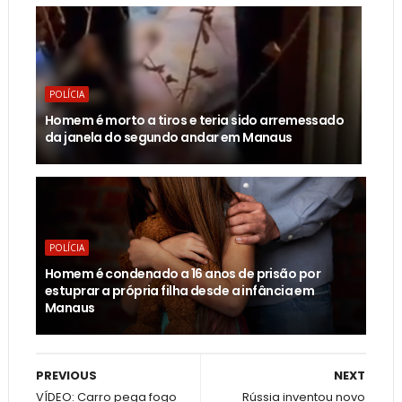
POLÍCIA
Homem é morto a tiros e teria sido arremessado
da janela do segundo andar em Manaus
POLÍCIA
Homem é condenado a 16 anos de prisão por
estuprar a própria filha desde a infância em
Manaus
PREVIOUS
NEXT
VÍDEO: Carro pega fogo
Rússia inventou novo