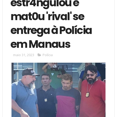
estr4ngulou e
mat0u 'rival' se
entrega à Polícia
em Manaus
maio 31, 2023
Polícia