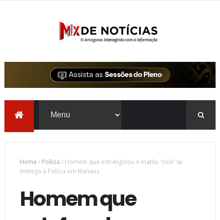
Home
/
Polícia
/
Homem que estr4ngulou e mat0u 'rival' se
entrega à Polícia em Manaus
Homem que