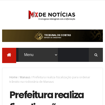
Home
/
Manaus
/
Prefeitura realiza fiscalização para ordenar
trânsito na rodoviária de Manaus
Prefeitura realiza