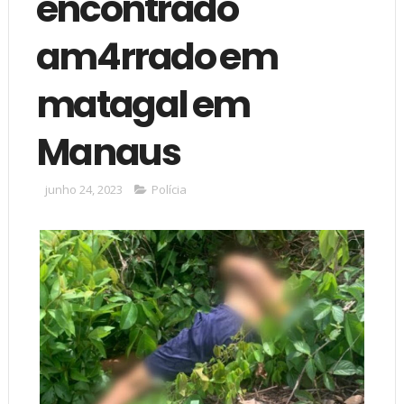
encontrado
am4rrado em
matagal em
Manaus
junho 24, 2023
Polícia