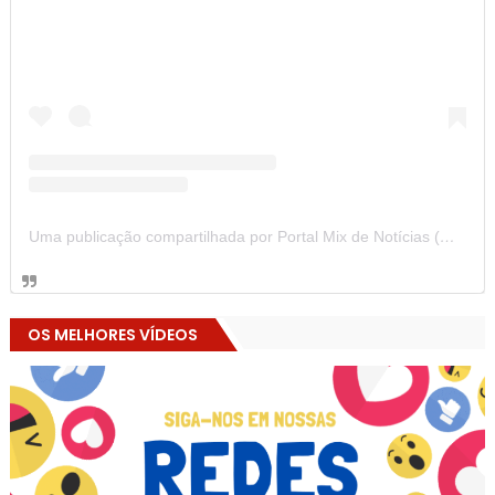
Uma publicação compartilhada por Portal Mix de Notícias (@portalmixdenoticias)
OS MELHORES VÍDEOS