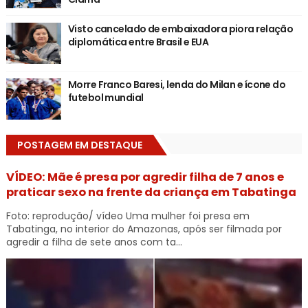
Visto cancelado de embaixadora piora relação
diplomática entre Brasil e EUA
Morre Franco Baresi, lenda do Milan e ícone do
futebol mundial
POSTAGEM EM DESTAQUE
VÍDEO: Mãe é presa por agredir filha de 7 anos e
praticar sexo na frente da criança em Tabatinga
Foto: reprodução/ vídeo Uma mulher foi presa em
Tabatinga, no interior do Amazonas, após ser filmada por
agredir a filha de sete anos com ta...