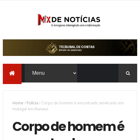
Home
/
Polícia
/
Corpo de homem é encontrado am4rrado em
matagal em Manaus
Corpo de homem é