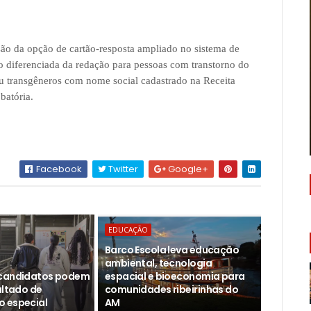
ão da opção de cartão-resposta ampliado no sistema de
ão diferenciada da redação para pessoas com transtorno do
s ou transgêneros com nome social cadastrado na Receita
batória.
Facebook
Twitter
Google+
EDUCAÇÃO
Barco Escola leva educação
ambiental, tecnologia
 candidatos podem
espacial e bioeconomia para
ultado de
comunidades ribeirinhas do
 especial
AM