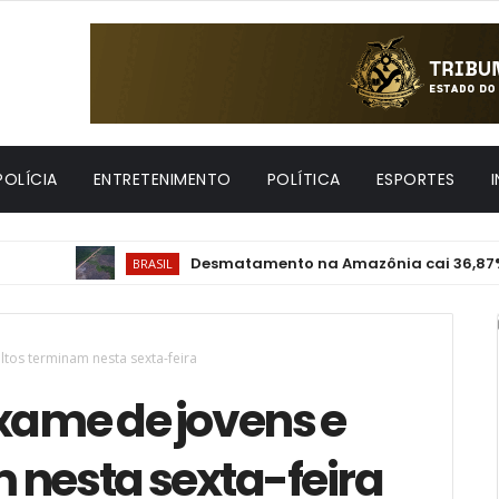
POLÍCIA
ENTRETENIMENTO
POLÍTICA
ESPORTES
Desmatamento na Amazônia cai 36,87% no últ
BRASIL
ltos terminam nesta sexta-feira
xame de jovens e
 nesta sexta-feira