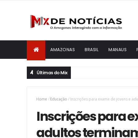
AMAZONAS
BRASIL
MANAUS
Últimas do Mix
Home
/
Educação
/
Inscrições para exame de jovens e adu
Inscrições para e
adultos terminam