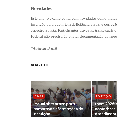
Novidades
Este ano, o exame conta com novidades como inclus
inscrição para quem tem deficiência visual e correç
espectro autista. Participantes travestis, transexuai
Federal não precisarão enviar documentação compro
*Agência Brasil
SHARE THIS
BRASIL
EDUCAÇÃO
Prouni abre prazo para
Enem 2026:
comprovar informações da
conferir res
inscrição
atendimento