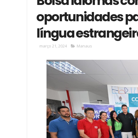
Bolsa Idiomas co
oportunidades pa
língua estrangei
março 21, 2024
Manaus