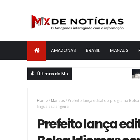
AMAZONAS
BRASIL
MANAUS
Últimas do Mix
BRASIL
Home
/
Manaus
/
Prefeito lança edital do programa Bols
língua estrangeira
Prefeito lança ed