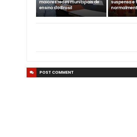
maiores redes municipais de
suspensa e f
ensino do Brasil
normalmente
POST
COMMENT