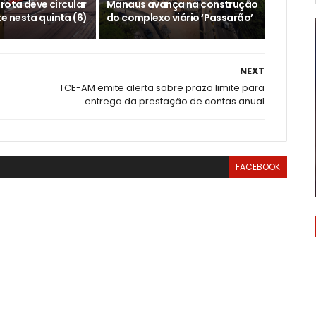
rota deve circular
Manaus avança na construção
 nesta quinta (6)
do complexo viário ‘Passarão’
NEXT
TCE-AM emite alerta sobre prazo limite para
entrega da prestação de contas anual
FACEBOOK