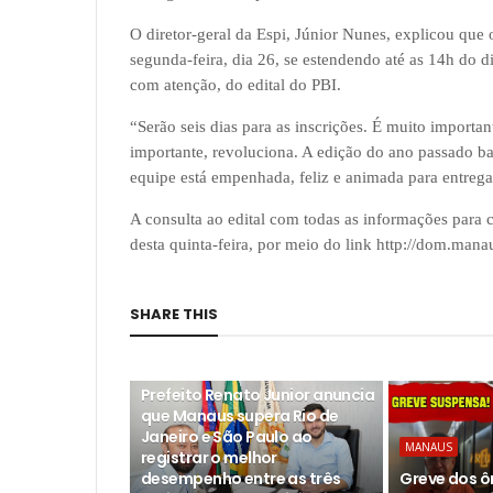
O diretor-geral da Espi, Júnior Nunes, explicou que 
segunda-feira, dia 26, se estendendo até as 14h do di
com atenção, do edital do PBI.
“Serão seis dias para as inscrições. É muito important
importante, revoluciona. A edição do ano passado bat
equipe está empenhada, feliz e animada para entrega
A consulta ao edital com todas as informações para c
desta quinta-feira, por meio do link http://dom.mana
SHARE THIS
MANAUS
Prefeito Renato Junior anuncia
que Manaus supera Rio de
Janeiro e São Paulo ao
MANAUS
registrar o melhor
desempenho entre as três
Greve dos ô