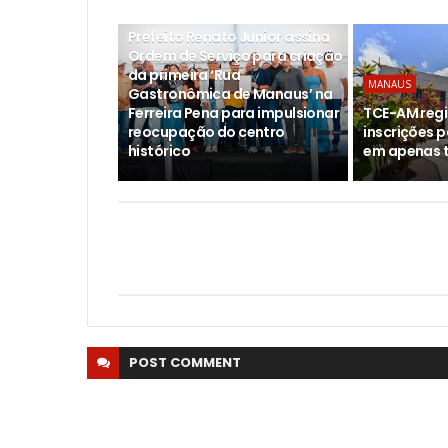
MANAUS
Prefeito Renato Junior assina
Ordem de Serviço para criação
da primeira ‘Rua
MANAUS
Gastronômica de Manaus’ na
Ferreira Pena para impulsionar
TCE-AM regi
reocupação do centro
inscrições 
histórico
em apenas t
POST
COMMENT