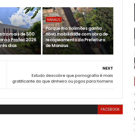
MANAUS
Parque Rio Solimões ganha
stra mais de 500
nova mobilidade com obra de
para o Profac 2026
recapeamento da Prefeitura
rês dias
de Manaus
NEXT
Estudo descobre que pornografia é mais
gratificante do que dinheiro ou jogos para homens
FACEBOOK