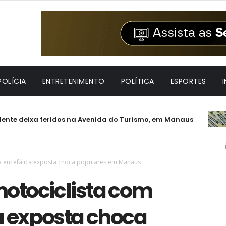
POLÍCIA
ENTRETENIMENTO
POLÍTICA
ESPORTES
xa feridos na Avenida do Turismo, em Manaus
BRASIL
a encefálica exposta choca populares em Manaus
motociclista com
a exposta choca