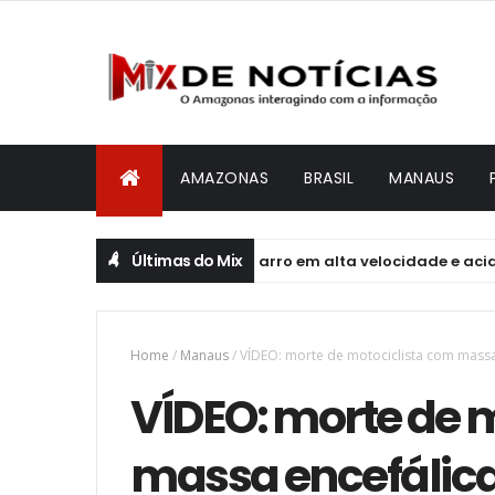
AMAZONAS
BRASIL
MANAUS
Últimas do Mix
nários é atingida por carro em alta velocidade e acidente dei
Home
/
Manaus
/
VÍDEO: morte de motociclista com mass
VÍDEO: morte de 
massa encefálic