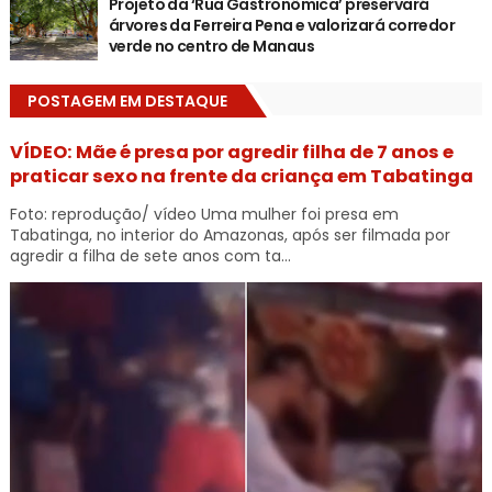
Projeto da ‘Rua Gastronômica’ preservará
árvores da Ferreira Pena e valorizará corredor
verde no centro de Manaus
POSTAGEM EM DESTAQUE
VÍDEO: Mãe é presa por agredir filha de 7 anos e
praticar sexo na frente da criança em Tabatinga
Foto: reprodução/ vídeo Uma mulher foi presa em
Tabatinga, no interior do Amazonas, após ser filmada por
agredir a filha de sete anos com ta...