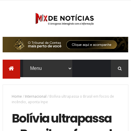
Home
/
Internacional
/
Bolívia ultrapassa o Brasil em focos de
incêndio, aponta Inpe
Bolívia ultrapassa