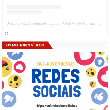
Uma publicação compartilhada por Portal Mix de Notícias (@portalmixdenoticias)
OS MELHORES VÍDEOS