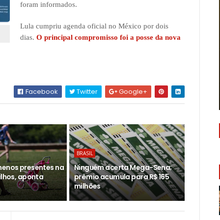
foram informados.
Lula cumpriu agenda oficial no México por dois
dias.
O principal compromisso foi a posse da nova
Facebook
Twitter
Google+
BRASIL
menos presentes na
Ninguém acerta Mega-Sena;
ilhos, aponta
prêmio acumula para R$ 165
milhões