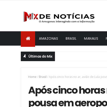
AMAZONAS
BRASIL
MANAUS
Últimas do Mix
Home
/
Brasil
/
Após cinco horas no ar, avião de Lula po
Após cinco horas 
pousa em aeropo