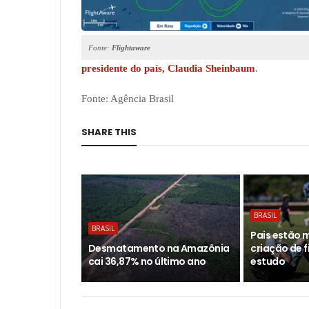
Fonte:
Flightaware
presidente do país, Claudia Sheinbaum
.
Fonte: Agência Brasil
SHARE THIS
BRASIL
BRASIL
Pais estão 
Desmatamento na Amazônia
criação de f
cai 36,87% no último ano
estudo