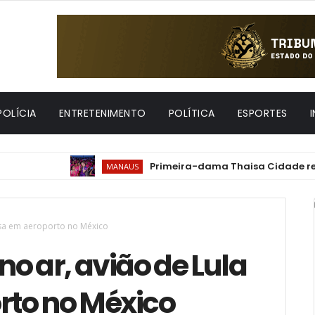
POLÍCIA
ENTRETENIMENTO
POLÍTICA
ESPORTES
Primeira-dama Thaisa Cidade reforça imp
MANAUS
usa em aeroporto no México
no ar, avião de Lula
rto no México