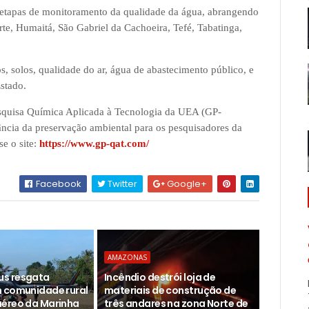
etapas de monitoramento da qualidade da água, abrangendo
e, Humaitá, São Gabriel da Cachoeira, Tefé, Tabatinga,
 solos, qualidade do ar, água de abastecimento público, e
stado.
squisa Química Aplicada à Tecnologia da UEA (GP-
ncia da preservação ambiental para os pesquisadores da
e o site:
https://www.gp-qat.com/
Facebook
Twitter
Google+
AMAZONAS
s resgata
Incêndio destrói loja de
 comunidade rural
materiais de construção de
éreo da Marinha
três andares na zona Norte de