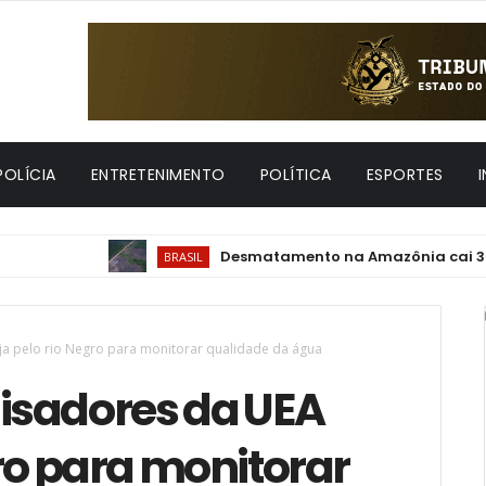
POLÍCIA
ENTRETENIMENTO
POLÍTICA
ESPORTES
Desmatamento na Amazônia cai 36,87% no
BRASIL
a pelo rio Negro para monitorar qualidade da água
isadores da UEA
gro para monitorar