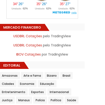
MERCADO FINANCEIRO
USDBRL Cotações
pelo TradingView
USDBRL Cotações
pelo TradingView
IBOV Cotações
por TradingView
EDITORIAL
Amazonas
Arte e Fama
Bizarro
Brasil
Cidades
Economia
Educação
Entretenimento
Esportes
Internacional
Justiça
Manaus
Polícia
Política
Saúde