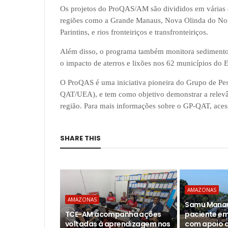
Os projetos do ProQAS/AM são divididos em várias 
regiões como a Grande Manaus, Nova Olinda do Nort
Parintins, e rios fronteiriços e transfronteiriços.
Além disso, o programa também monitora sedimentos,
o impacto de aterros e lixões nos 62 municípios do E
O ProQAS é uma iniciativa pioneira do Grupo de Pe
QAT/UEA), e tem como objetivo demonstrar a relevâ
região. Para mais informações sobre o GP-QAT, acess
SHARE THIS
AMAZONAS
AMAZONAS
Samu Manau
TCE-AM acompanha ações
paciente em
voltadas à aprendizagem nos
com apoio a