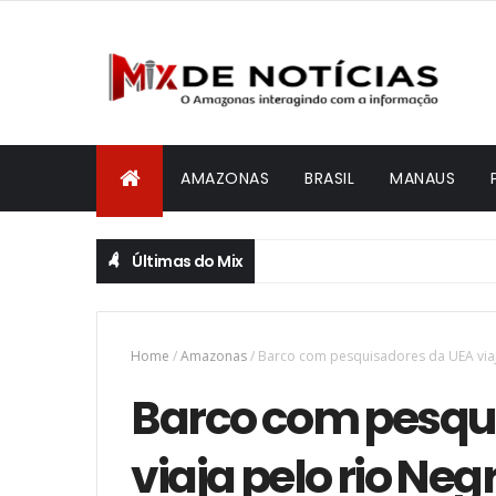
AMAZONAS
BRASIL
MANAUS
Últimas do Mix
Home
/
Amazonas
/
Barco com pesquisadores da UEA viaj
Barco com pesqu
viaja pelo rio Ne