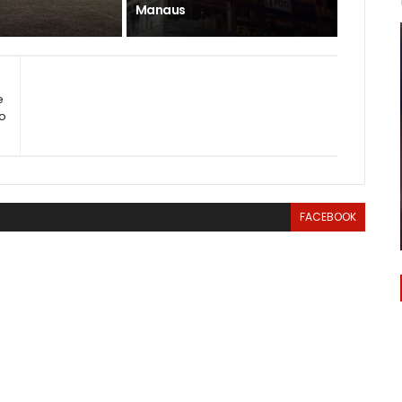
Manaus
e
do
FACEBOOK