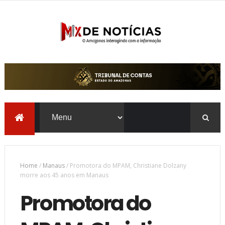
Home
/
Manaus
/
Promotora do MPAM, Christiane Dolzany
morre aos 45 anos em Manaus
Promotora do