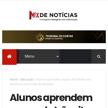
Home
/
Educação
/
Alunos aprendem regras de trânsito em
escola na zona leste de Manaus
Alunos aprendem