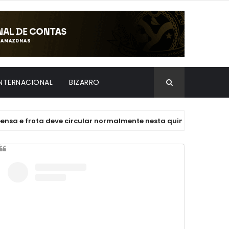
INTERNACIONAL
BIZARRO
rota deve circular normalmente nesta quinta (6)
BIZA