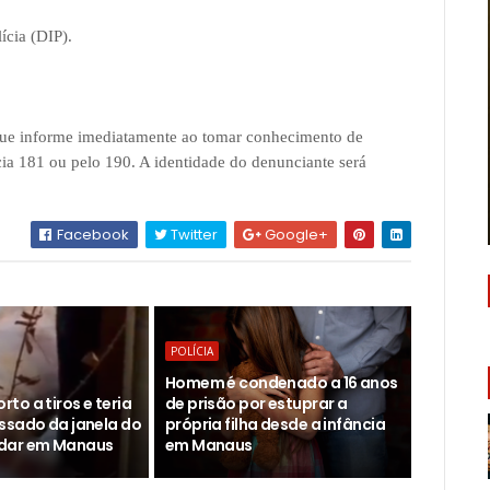
ícia (DIP).
 que informe imediatamente ao tomar conhecimento de
ia 181 ou pelo 190. A identidade do denunciante será
Facebook
Twitter
Google+
POLÍCIA
Homem é condenado a 16 anos
to a tiros e teria
de prisão por estuprar a
ssado da janela do
própria filha desde a infância
dar em Manaus
em Manaus