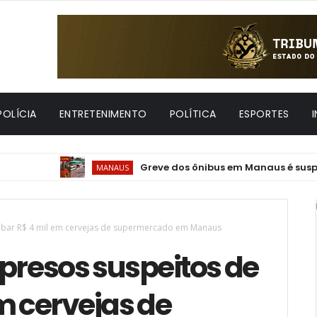
POLÍCIA
ENTRETENIMENTO
POLÍTICA
ESPORTES
Greve dos ônibus em Manaus é suspensa e f
MANAUS
oubar R$ 4 mil em cervejas de supermercado em Manaus
presos suspeitos de
m cervejas de