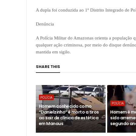
A dupla foi conduzida ao 1º Distrito Integrado de Pol
Denúncia
A Polícia Militar do Amazonas orienta a população
qualquer ação criminosa, por meio do disque denúnc
mantida em sigilo.
SHARE THIS
POLÍCIA
POLÍCIA
Homem conhecido como
“Danielzinho” é morto a tiros
Homem é mor
ao sair de clínica de estética
sido arreme
em Manaus
segundo an