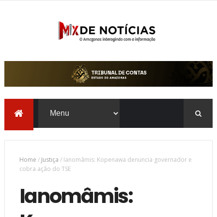
Home
/
Justiça
/
Ianomâmis: Kopenawa denuncia governador e
cobra ação do TSE
Ianomâmis: