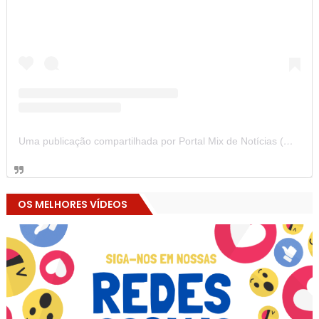
Uma publicação compartilhada por Portal Mix de Notícias (@portalmixdenoticias)
OS MELHORES VÍDEOS