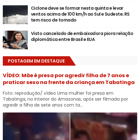
Ciclone deve se formar nesta quinta e levar
ventos acima de 100 km/h ao Sul e Sudeste; RS
tem risco de tornado
Visto cancelado de embaixadora piora relação
diplomática entre Brasil e EUA
POSTAGEM EM DESTAQUE
VÍDEO: Mãe é presa por agredir filha de 7 anos e
praticar sexo na frente da criança em Tabatinga
Foto: reprodução/ vídeo Uma mulher foi presa em
Tabatinga, no interior do Amazonas, após ser filmada por
agredir a filha de sete anos com ta...