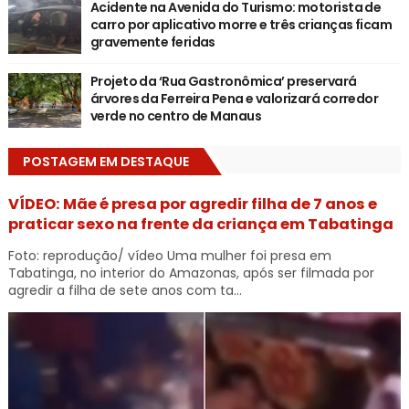
Acidente na Avenida do Turismo: motorista de
carro por aplicativo morre e três crianças ficam
gravemente feridas
Projeto da ‘Rua Gastronômica’ preservará
árvores da Ferreira Pena e valorizará corredor
verde no centro de Manaus
POSTAGEM EM DESTAQUE
VÍDEO: Mãe é presa por agredir filha de 7 anos e
praticar sexo na frente da criança em Tabatinga
Foto: reprodução/ vídeo Uma mulher foi presa em
Tabatinga, no interior do Amazonas, após ser filmada por
agredir a filha de sete anos com ta...