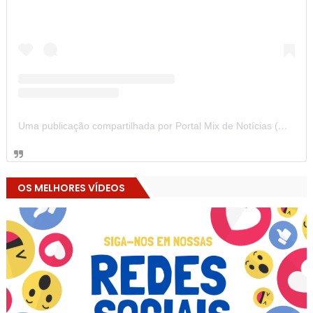
Uma publicação compartilhada por Portal Mix de Notícias (@portalmixdenoticias)
OS MELHORES VÍDEOS