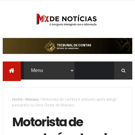
Home
/
Manaus
/
Motorista de carreta é autuado após atingir
passarela na zona Oeste de Manaus
Motorista de