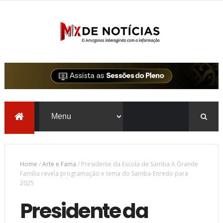
Home
/
Arte e Fama
/
Presidente da Escola de Samba A Grande
Família revela programação e tema do Samba-Enredo para
2025
Presidente da