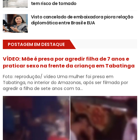
tem risco de tornado
Visto cancelado de embaixadora piora relação
diplomática entre Brasil e EUA
POSTAGEM EM DESTAQUE
VÍDEO: Mãe é presa por agredir filha de 7 anos e
praticar sexo na frente da criança em Tabatinga
Foto: reprodução/ vídeo Uma mulher foi presa em
Tabatinga, no interior do Amazonas, após ser filmada por
agredir a filha de sete anos com ta...