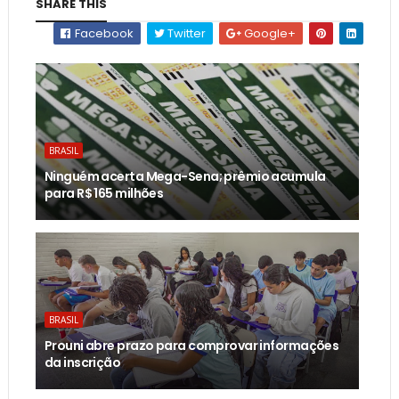
SHARE THIS
Facebook
Twitter
Google+
BRASIL
Ninguém acerta Mega-Sena; prêmio acumula
para R$ 165 milhões
BRASIL
Prouni abre prazo para comprovar informações
da inscrição