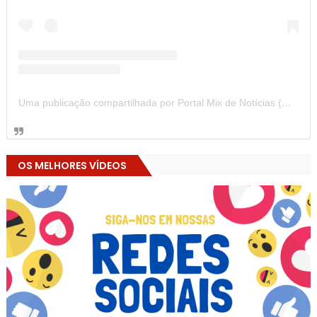
Uma publicação compartilhada por Portal Mix de Notícias (@portalmixdenoticias)
OS MELHORES VÍDEOS