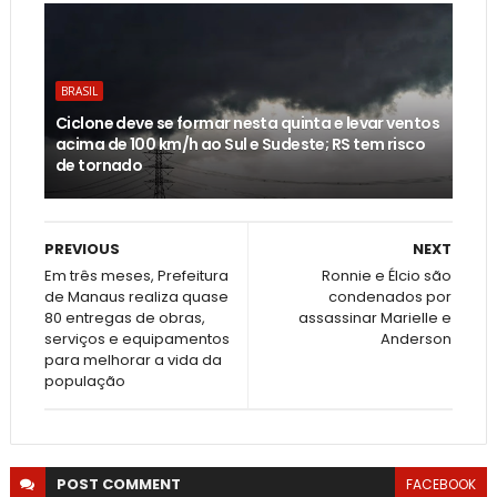
BRASIL
Ciclone deve se formar nesta quinta e levar ventos
acima de 100 km/h ao Sul e Sudeste; RS tem risco
de tornado
PREVIOUS
NEXT
Em três meses, Prefeitura
Ronnie e Élcio são
de Manaus realiza quase
condenados por
80 entregas de obras,
assassinar Marielle e
serviços e equipamentos
Anderson
para melhorar a vida da
população
POST
COMMENT
FACEBOOK