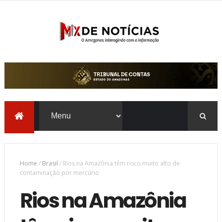
Home
/
Brasil
/
Rios na Amazônia têm risco muito alto de
contaminação por mercúrio
Rios na Amazônia