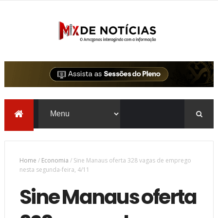
Home
/
Economia
/
Sine Manaus oferta 328 vagas de emprego
nesta segunda-feira, 4/11
Sine Manaus oferta