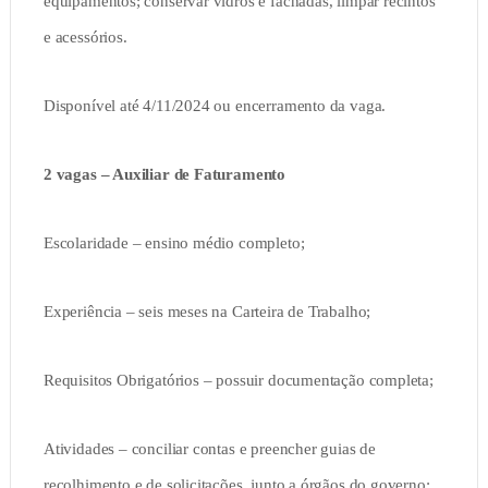
equipamentos; conservar vidros e fachadas, limpar recintos
e acessórios.
Disponível até 4/11/2024 ou encerramento da vaga.
2 vagas – Auxiliar de Faturamento
Escolaridade – ensino médio completo;
Experiência – seis meses na Carteira de Trabalho;
Requisitos Obrigatórios – possuir documentação completa;
Atividades – conciliar contas e preencher guias de
recolhimento e de solicitações, junto a órgãos do governo;