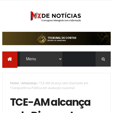
Home
/
Amazonas
/
TCE-AM alcança selo Diamante em
Transparência Pública em avaliação nacional
TCE-AM alcança