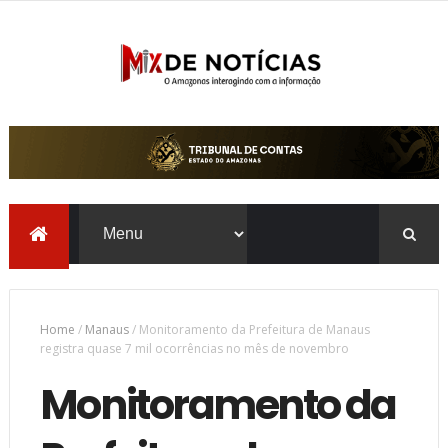
Home
/
Manaus
/
Monitoramento da Prefeitura de Manaus
registra quase 7 mil ocorrências no mês de novembro
Monitoramento da