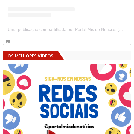
Uma publicação compartilhada por Portal Mix de Notícias (@portalmixdenoticias)
OS MELHORES VÍDEOS