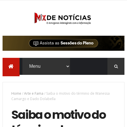
Home
/
Arte e Fama
/
Saiba o motivo do término de Wanessa
Camargo e Dado Dolabella
Saiba o motivo do