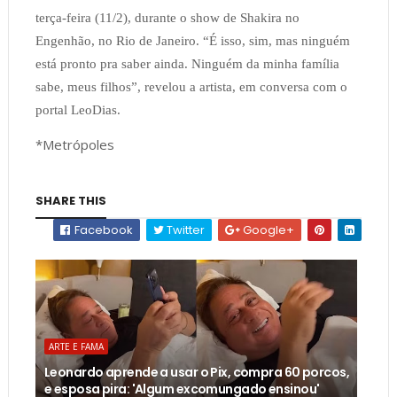
terça-feira (11/2), durante o show de Shakira no
Engenhão, no Rio de Janeiro. “É isso, sim, mas ninguém
está pronto pra saber ainda. Ninguém da minha família
sabe, meus filhos”, revelou a artista, em conversa com o
portal LeoDias.
*Metrópoles
SHARE THIS
Facebook
Twitter
Google+
ARTE E FAMA
Leonardo aprende a usar o Pix, compra 60 porcos,
e esposa pira: 'Algum excomungado ensinou'