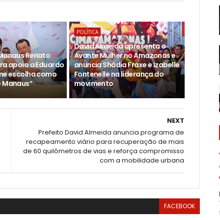
POLÍTICA
David Almeida apresenta o
 Manaus Renato
Avante Mulher no Amazonas e
ara apoio a Eduardo
anuncia Shádia Fraxe e Izabelle
ine escolha como
Fontenelle na liderança do
e Manaus”
movimento
NEXT
Prefeito David Almeida anuncia programa de
recapeamento viário para recuperação de mais
de 60 quilômetros de vias e reforça compromisso
com a mobilidade urbana
FACEBOOK