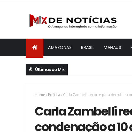
AMAZONAS
BRASIL
MANAUS
Últimas do Mix
Home
/
Política
/
Carla Zambelli recorre para derrubar c
Carla Zambelli re
condenação a 10 