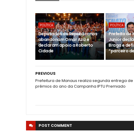
POLÍTICA
POLÍTICA
Deputados do Republicanos
Prefeito de
abandonam Omar Aziz e
Junior decl
declaram apoio a Roberto
Braga e def
Cidade
“parceiro d
PREVIOUS
Prefeitura de Manaus realiza segunda entrega de
prêmios do ano da Campanha IPTU Premiado
POST
COMMENT