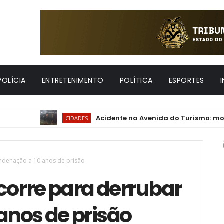
POLÍCIA
ENTRETENIMENTO
POLÍTICA
ESPORTES
Acidente na Avenida do Turismo: motorista d
CIDADES
ondenação a 10 anos de prisão
corre para derrubar
anos de prisão