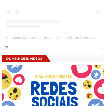
Uma publicação compartilhada por Portal Mix de Notícias (@portalmixdenoticias)
OS MELHORES VÍDEOS