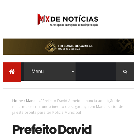
Home
/
Manaus
/
Prefeito David Almeida anuncia aquisição de
mil armas e cria fundo inédito de segurança em Manaus: cidade
já está pronta para ter Polícia Municipal
Prefeito David