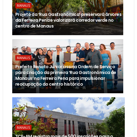
MANAUS
Projeto da ‘Rua Gastronômica’ preservará árvores
da Ferreira Pena e valorizará corredor verde no
centro de Manaus
MANAUS
Prefeito Renato Junior assina Ordem de Serviço
para criação da primeira ‘Rua Gastronômica de
Manaus’ na Ferreira Pena para impulsionar
reocupação do centro histórico
MANAUS
TCE-AM registra mais de 500 inscrições para o