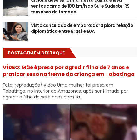
Ciclone deve se formar nesta quinta e levar
ventos acima de 100 km/h ao Sul e Sudeste; RS
tem risco de tornado
Visto cancelado de embaixadora piora relação
diplomática entre Brasil e EUA
POSTAGEM EM DESTAQUE
VÍDEO: Mãe é presa por agredir filha de 7 anos e
praticar sexo na frente da criança em Tabatinga
Foto: reprodução/ vídeo Uma mulher foi presa em
Tabatinga, no interior do Amazonas, após ser filmada por
agredir a filha de sete anos com ta...