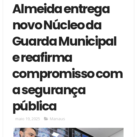
Almeida entrega
novo Núcleo da
Guarda Municipal
e reafirma
compromisso com
a segurança
pública
maio 19, 2025
Manaus