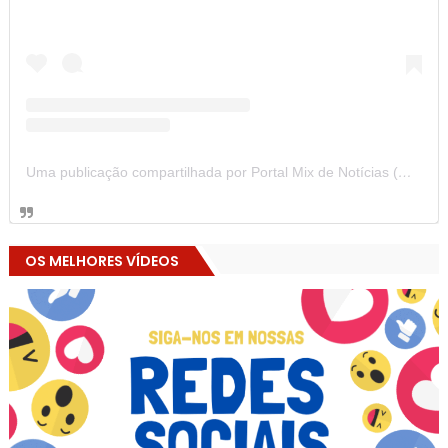
Uma publicação compartilhada por Portal Mix de Notícias (@portalmixdenoticias)
OS MELHORES VÍDEOS