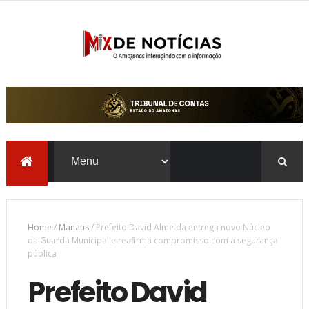
Home
/
Manaus
/
Prefeito David Almeida entrega novo Núcleo
da Guarda Municipal e reafirma compromisso com a segurança
pública
Prefeito David