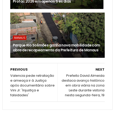
Profac 2026 em apenas três dias
MANAUS
Parque Rio Solimões ganha nova mobilidade com
obra de recapeamento da Prefeitura de Manaus
PREVIOUS
NEXT
Valencia pede retratação
Prefeito David Almeida
e ameaça ir à Justiça
destaca avanço histórico
após documentário sobre
em obra viária na zona
Vini Jr: 'Injustiça e
Leste durante vistoria
falsidades'
nesta segunda-feira, 19