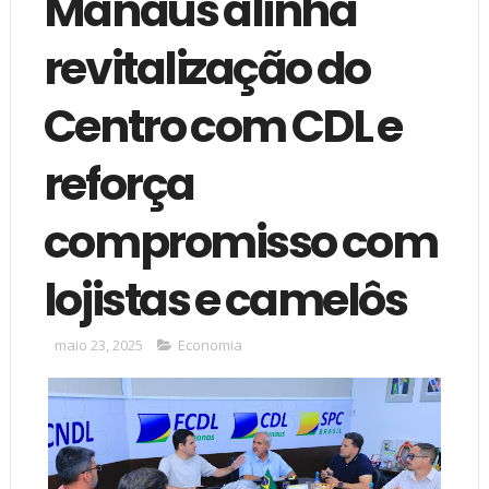
Manaus alinha
revitalização do
Centro com CDL e
reforça
compromisso com
lojistas e camelôs
maio 23, 2025
Economia