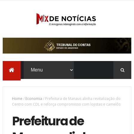
Home
/
Economia
/
Prefeitura de Manaus alinha revitalização do
Centro com CDL e reforça compromisso com lojistas e camelôs
Prefeitura de