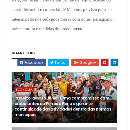
As ações fazem parte de um pacote de requalificação do
centro histórico e comercial de Manaus, previsto para ser
intensificado nos próximos meses com obras, paisagismo,
infraestrutura e medidas de ordenamento.
SHARE THIS
Facebook
Twitter
Google+
ECONOMIA
Prefeito Renato Junior firma compromisso com
ambulantes da Ferreira Pena e garante
continuidade das atividades dentro das normas
municipais