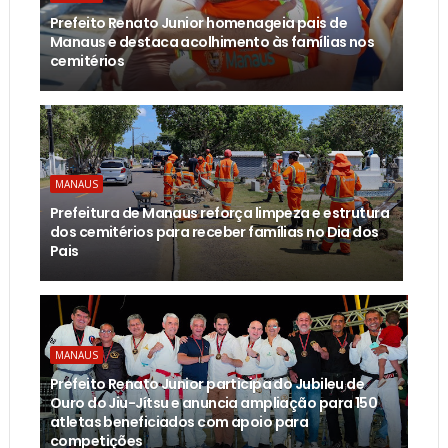
Prefeito Renato Junior homenageia pais de
Manaus e destaca acolhimento às famílias nos
cemitérios
MANAUS
Prefeitura de Manaus reforça limpeza e estrutura
dos cemitérios para receber famílias no Dia dos
Pais
MANAUS
Prefeito Renato Junior participa do Jubileu de
Ouro do Jiu-Jítsu e anuncia ampliação para 150
atletas beneficiados com apoio para
competições