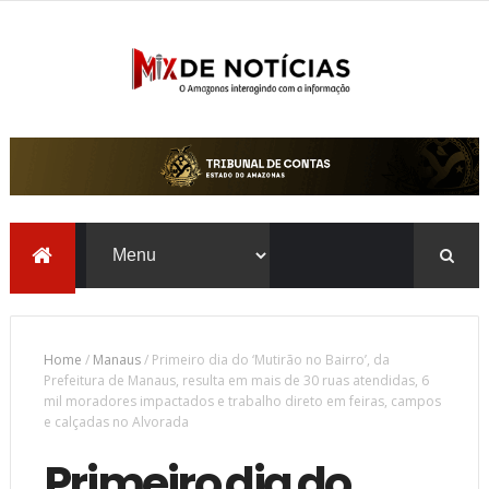
Home
/
Manaus
/
Primeiro dia do ‘Mutirão no Bairro’, da
Prefeitura de Manaus, resulta em mais de 30 ruas atendidas, 6
mil moradores impactados e trabalho direto em feiras, campos
e calçadas no Alvorada
Primeiro dia do