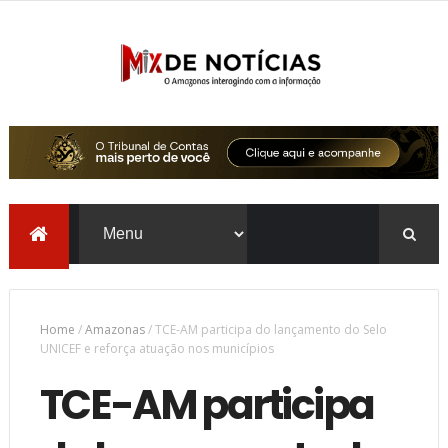
Home
/
Amazonas
/
TCE-AM participa do lançamento do Selo
UNICEF e reforça atuação nos municípios
TCE-AM participa