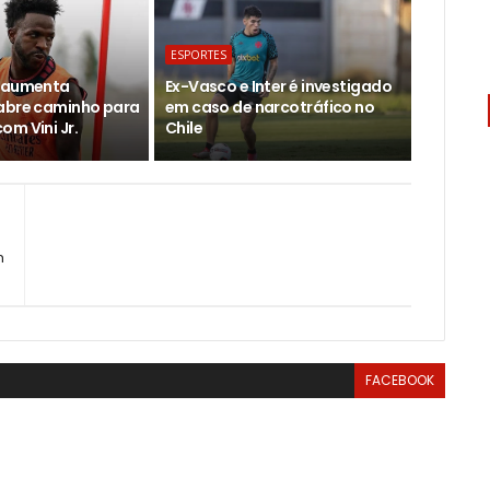
ESPORTES
d aumenta
Ex-Vasco e Inter é investigado
abre caminho para
em caso de narcotráfico no
om Vini Jr.
Chile
m
FACEBOOK