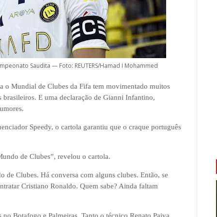
o Campeonato Saudita — Foto: REUTERS/Hamad I Mohammed
ara o Mundial de Clubes da Fifa tem movimentado muitos
s brasileiros. E uma declaração de Gianni Infantino,
rumores.
uenciador Speedy, o cartola garantiu que o craque português
undo de Clubes”, revelou o cartola.
o de Clubes. Há conversa com alguns clubes. Então, se
contratar Cristiano Ronaldo. Quem sabe? Ainda faltam
s no Botafogo e Palmeiras. Tanto o técnico Renato Paiva,