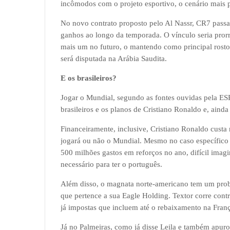
incômodos com o projeto esportivo, o cenário mais
No novo contrato proposto pelo Al Nassr, CR7 passar
ganhos ao longo da temporada. O vínculo seria pror
mais um no futuro, o mantendo como principal rost
será disputada na Arábia Saudita.
E os brasileiros?
Jogar o Mundial, segundo as fontes ouvidas pela ESP
brasileiros e os planos de Cristiano Ronaldo e, ainda
Financeiramente, inclusive, Cristiano Ronaldo custa m
jogará ou não o Mundial. Mesmo no caso específico 
500 milhões gastos em reforços no ano, difícil imag
necessário para ter o português.
Além disso, o magnata norte-americano tem um probl
que pertence a sua Eagle Holding. Textor corre contr
já impostas que incluem até o rebaixamento na Fran
Já no Palmeiras, como já disse Leila e também apur