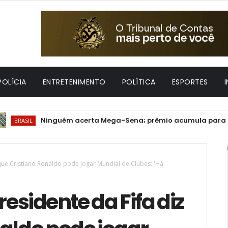
POLÍCIA
ENTRETENIMENTO
POLÍTICA
ESPORTES
Ninguém acerta Mega-Sena; prêmio acumula para R$ 165 mil
 que Cristiano Ronaldo pode jogar Mundial de Clubes: 'Há
residente da Fifa diz