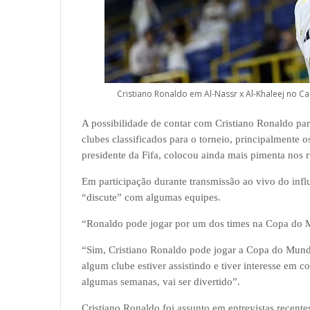
Cristiano Ronaldo em Al-Nassr x Al-Khaleej n
A possibilidade de contar com Cristiano Ronaldo p
clubes classificados para o torneio, principalmente o
presidente da Fifa, colocou ainda mais pimenta nos 
Em participação durante transmissão ao vivo do infl
“discute” com algumas equipes.
“Ronaldo pode jogar por um dos times na Copa do M
“Sim, Cristiano Ronaldo pode jogar a Copa do Mund
algum clube estiver assistindo e tiver interesse em 
algumas semanas, vai ser divertido”.
Cristiano Ronaldo foi assunto em entrevistas recente