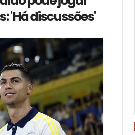
aldo pode jogar
: 'Há discussões'