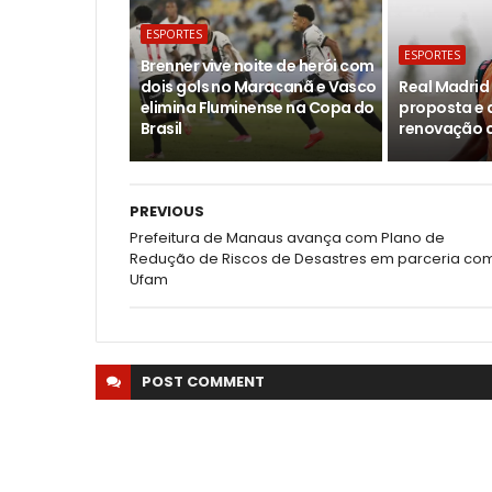
ESPORTES
ESPORTES
Brenner vive noite de herói com
dois gols no Maracanã e Vasco
Real Madri
elimina Fluminense na Copa do
proposta e 
Brasil
renovação c
PREVIOUS
Prefeitura de Manaus avança com Plano de
Redução de Riscos de Desastres em parceria co
Ufam
POST
COMMENT