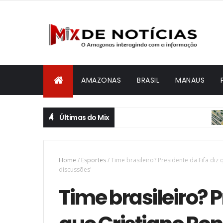
AMAZONAS
BRASIL
MANAUS
Últimas do Mix
BRASIL
Home
/
Esportes
/
Time brasileiro? Presidente da Fifa diz
discussões'
Time brasileiro? P