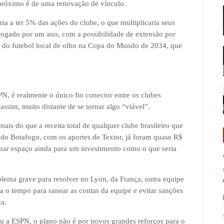
 próximo é de uma renovação de vínculo.
ia a ter 5% das ações do clube, o que multiplicaria seus
rogado por um ano, com a possibilidade de extensão por
o do futebol local de olho na Copa do Mundo de 2034, que
N, é realmente o único fio conector entre os clubes
 assim, muito distante de se tornar algo “viável”.
ais do que a receita total de qualquer clube brasileiro que
do Botafogo, com os aportes de Textor, já foram quase R$
inar espaço ainda para um investimento como o que seria
ema grave para resolver no Lyon, da França, outra equipe
a o tempo para sanear as contas da equipe e evitar sanções
ça.
ou a ESPN, o plano não é por novos grandes reforços para o