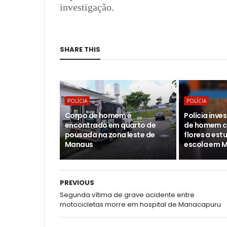
investigação.
SHARE THIS
POLÍCIA
POLÍCIA
Corpo de homem é
Polícia inv
encontrado em quarto de
de homem c
pousada na zona leste de
flores a est
Manaus
escola em 
PREVIOUS
Segunda vítima de grave acidente entre
motocicletas morre em hospital de Manacapuru