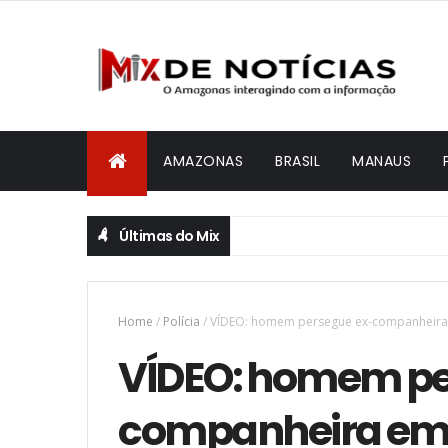
AMAZONAS
BRASIL
MANAUS
Últimas do Mix
Home
/
Polícia
/
VÍDEO: homem persegue ex-companheira e
VÍDEO: homem pe
companheira em 