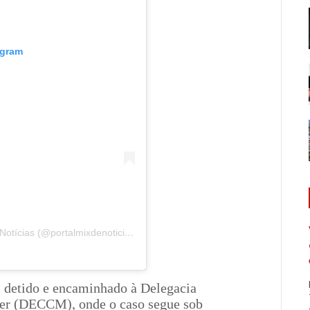
agram
Uma publicação compartilhada por Portal Mix de Notícias (@portalmixdenoticias)
i detido e encaminhado à Delegacia
er (DECCM), onde o caso segue sob