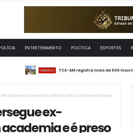
POLÍCIA
ENTRETENIMENTO
POLÍTICA
ESPORTES
TCE-AM registra mais de 500 inscrições par
MANAUS
m academia e é preso por violência contra a mulher em Manaus
rsegue ex-
academia e é preso