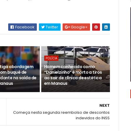
Facebook
Twitter
Google+
POLÍCIA
estiga abordagem
Homem conhecido como
om buquê de
“Danielzinho” é morto a tiros
udante na saída de
ao sair de clínica de estética
Manaus
em Manaus
NEXT
Começa nesta segunda reembolso de descontos
indevidos do INSS