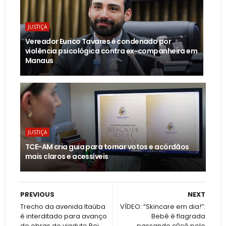
JUSTIÇA
Vereador Eurico Tavares é condenado por
violência psicológica contra ex-companheira em
Manaus
JUSTIÇA
TCE-AM cria guia para tornar votos e acórdãos
mais claros e acessíveis
PREVIOUS
NEXT
Trecho da avenida Itaúba
VÍDEO: “Skincare em dia!”:
é interditado para avanço
Bebê é flagrada
de obras do viaduto Rei
passando c0cô pelo