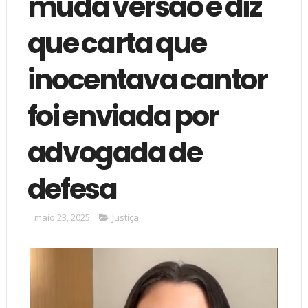
muda versão e diz
que carta que
inocentava cantor
foi enviada por
advogada de
defesa
maio 23, 2025
Justiça