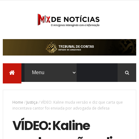
Home
/
Justiça
/
VÍDEO: Kaline muda versão e diz que carta que
inocentava cantor foi enviada por advogada de defesa
VÍDEO: Kaline