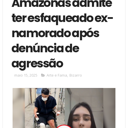
Amazonas admite
ter esfaqueado ex-
namorado após
denúncia de
agressão
maio 15, 2025
Arte e Fama
,
Bizarro