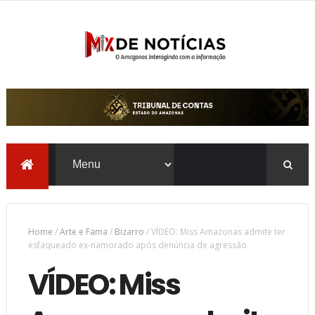
Home
/
Arte e Fama
/
Bizarro
/
VÍDEO: Miss Amazonas admite ter
esfaqueado ex-namorado após denúncia de agressão
VÍDEO: Miss