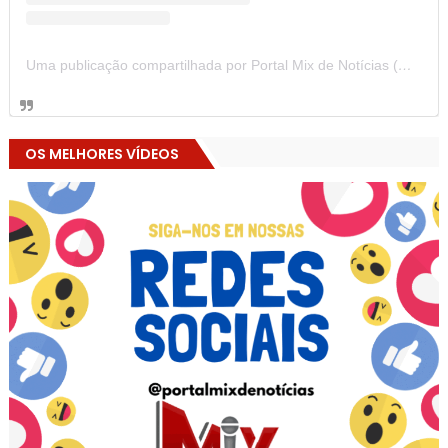
Uma publicação compartilhada por Portal Mix de Notícias (@portalmixdenoticias)
OS MELHORES VÍDEOS