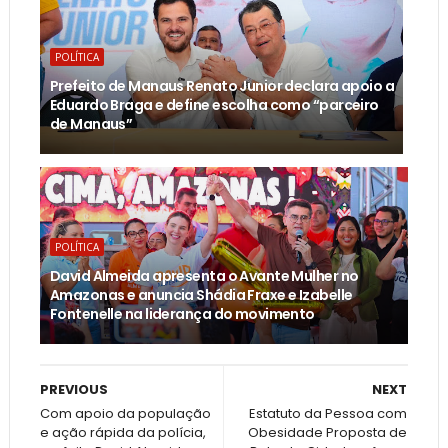
POLÍTICA
Prefeito de Manaus Renato Junior declara apoio a
Eduardo Braga e define escolha como “parceiro
de Manaus”
POLÍTICA
David Almeida apresenta o Avante Mulher no
Amazonas e anuncia Shádia Fraxe e Izabelle
Fontenelle na liderança do movimento
PREVIOUS
NEXT
Com apoio da população
Estatuto da Pessoa com
e ação rápida da polícia,
Obesidade Proposta de