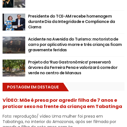
Presidente do TCE-AM recebe homenagem
durante Dia da Integridade e Compliance da
Ciama
Acidente na Avenida do Turismo: motorista de
carro por aplicativo morre e três crianças ficam
gravemente feridas
Projeto da ‘Rua Gastronômica’ preservará
árvores da Ferreira Pena e valorizará corredor
verde no centro de Manaus
POSTAGEM EM DESTAQUE
VÍDEO: Mãe é presa por agredir filha de 7 anos e
praticar sexo na frente da criança em Tabatinga
Foto: reprodução/ vídeo Uma mulher foi presa em
Tabatinga, no interior do Amazonas, após ser filmada por
agredir a filha de sete anos com ta...