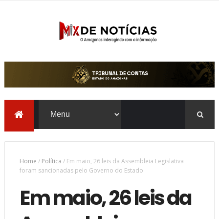
Home
/
Política
/
Em maio, 26 leis da Assembleia Legislativa
foram sancionadas pelo Governo do Estado
Em maio, 26 leis da