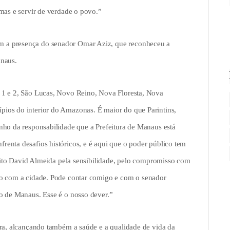
mas e servir de verdade o povo.”
 a presença do senador Omar Aziz, que reconheceu a
anaus.
 1 e 2, São Lucas, Novo Reino, Nova Floresta, Nova
ios do interior do Amazonas. É maior do que Parintins,
nho da responsabilidade que a Prefeitura de Manaus está
enta desafios históricos, e é aqui que o poder público tem
feito David Almeida pela sensibilidade, pelo compromisso com
do com a cidade. Pode contar comigo e com o senador
o de Manaus. Esse é o nosso dever.”
ura, alcançando também a saúde e a qualidade de vida da