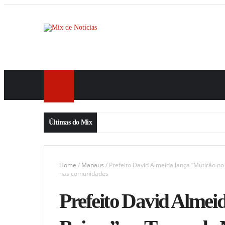
Últimas do Mix
Home
/
Manaus
/
Prefeito David Almeida lança “Mutirão no
nas comunidades
Prefeito David Almei