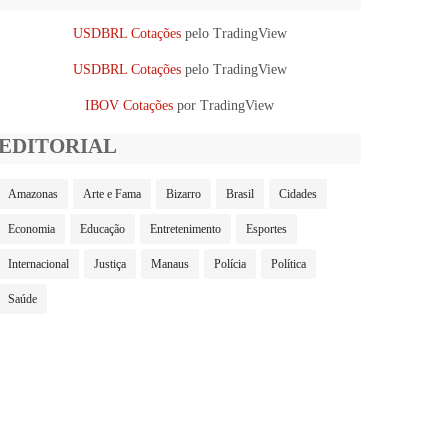
USDBRL Cotações
pelo TradingView
USDBRL Cotações
pelo TradingView
IBOV Cotações
por TradingView
EDITORIAL
Amazonas
Arte e Fama
Bizarro
Brasil
Cidades
Economia
Educação
Entretenimento
Esportes
Internacional
Justiça
Manaus
Polícia
Política
Saúde