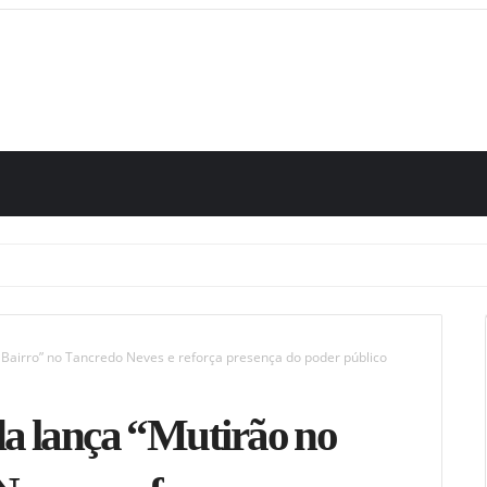
 Bairro” no Tancredo Neves e reforça presença do poder público
da lança “Mutirão no