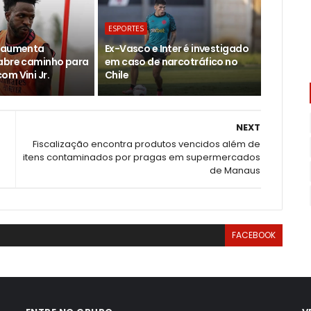
ESPORTES
d aumenta
Ex-Vasco e Inter é investigado
abre caminho para
em caso de narcotráfico no
om Vini Jr.
Chile
NEXT
Fiscalização encontra produtos vencidos além de
itens contaminados por pragas em supermercados
de Manaus
FACEBOOK