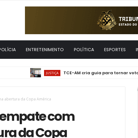
POLÍCIA
ENTRETENIMENTO
POLÍTICA
ESPORTES
TCE-AM cria guia para tornar votos e acór
JUSTIÇA
na abertura da Copa América
 empate com
ura da Copa