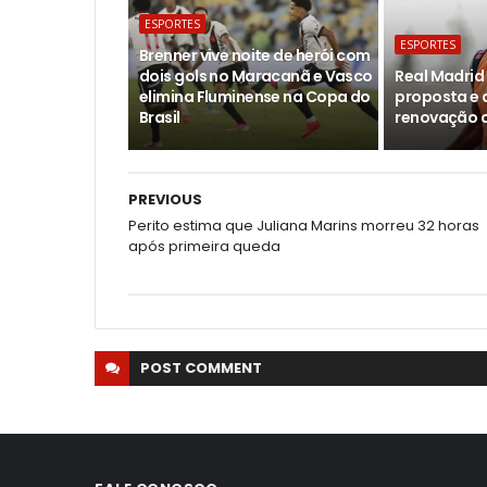
ESPORTES
ESPORTES
Brenner vive noite de herói com
dois gols no Maracanã e Vasco
Real Madri
elimina Fluminense na Copa do
proposta e 
Brasil
renovação c
PREVIOUS
Perito estima que Juliana Marins morreu 32 horas
após primeira queda
POST
COMMENT