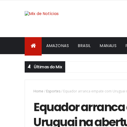
AMAZONAS
BRASIL
MANAUS
Últimas do Mix
Home
/
Esportes
/
Equador arranca empate com Uruguai 
Equador arranca
Uruguai na abert