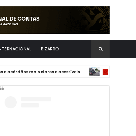
INTERNACIONAL
BIZARRO
dãos mais claros e acessíveis
Corpo de home
POLÍCIA