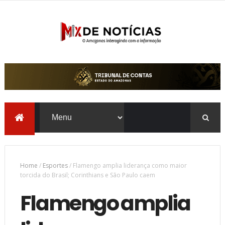
Home
/
Esportes
/
Flamengo amplia liderança como maior
torcida do Brasil; Corinthians e São Paulo caem
Flamengo amplia