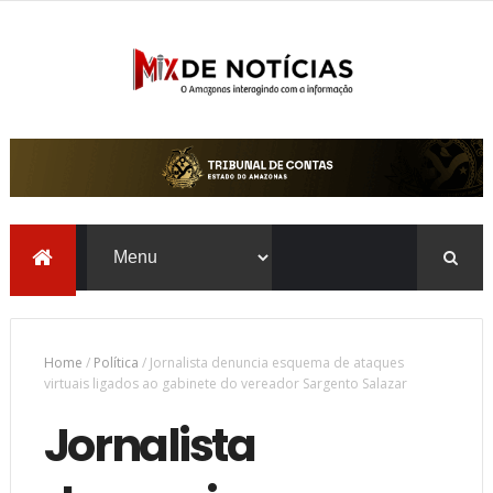
Home
/
Política
/
Jornalista denuncia esquema de ataques
virtuais ligados ao gabinete do vereador Sargento Salazar
Jornalista