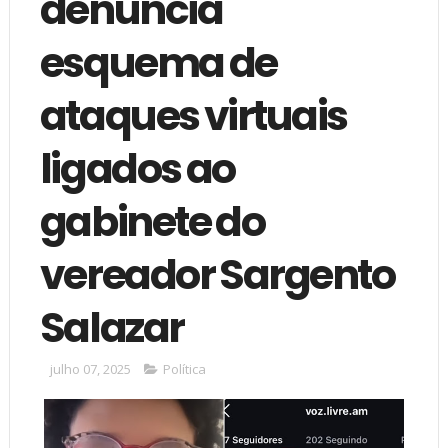
denuncia
esquema de
ataques virtuais
ligados ao
gabinete do
vereador Sargento
Salazar
julho 07, 2025
Política