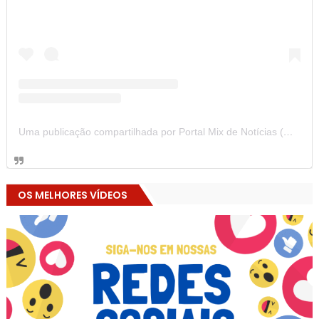
Uma publicação compartilhada por Portal Mix de Notícias (@portalmixdenoticias)
OS MELHORES VÍDEOS