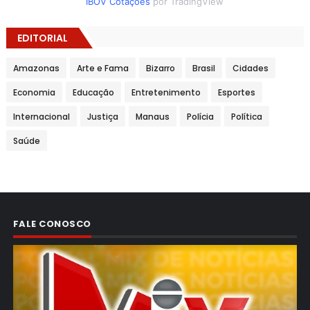
IBOV Cotações
por TradingView
EDITORIAL
Amazonas
Arte e Fama
Bizarro
Brasil
Cidades
Economia
Educação
Entretenimento
Esportes
Internacional
Justiça
Manaus
Polícia
Política
Saúde
FALE CONOSCO