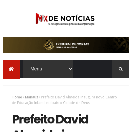
Home
/
Manaus
/
Prefeito David Almeida inaugura novo Centro
de Educação Infantil no bairro Cidade de Deus
Prefeito David