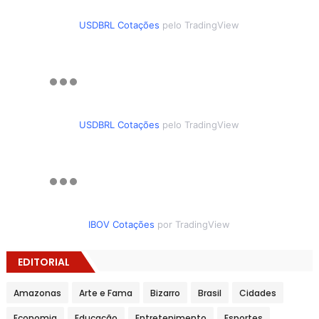
USDBRL Cotações
pelo TradingView
USDBRL Cotações
pelo TradingView
IBOV Cotações
por TradingView
EDITORIAL
Amazonas
Arte e Fama
Bizarro
Brasil
Cidades
Economia
Educação
Entretenimento
Esportes