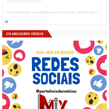
Uma publicação compartilhada por Portal Mix de Notícias (@portalmixdenoticias)
OS MELHORES VÍDEOS