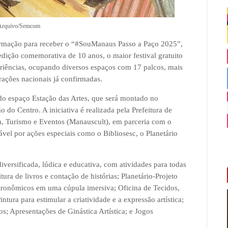
Arquivo/Semcom
sformação para receber o “#SouManaus Passo a Paço 2025”,
edição comemorativa de 10 anos, o maior festival gratuito
periências, ocupando diversos espaços com 17 palcos, mais
trações nacionais já confirmadas.
 do espaço Estação das Artes, que será montado no
do Centro. A iniciativa é realizada pela Prefeitura de
, Turismo e Eventos (Manauscult), em parceria com o
vel por ações especiais como o Bibliosesc, o Planetário
ersificada, lúdica e educativa, com atividades para todas
itura de livros e contação de histórias; Planetário-Projeto
ronômicos em uma cúpula imersiva; Oficina de Tecidos,
ntura para estimular a criatividade e a expressão artística;
s; Apresentações de Ginástica Artística; e Jogos