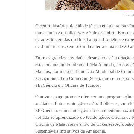
Foto– 
O centro histórico da cidade já está em plena tran
que acontece nos dias 5, 6 e 7 de setembro. Em sua 
de artes integradas do Brasil amplia fronteiras e ex
de 3 mil artistas, sendo 2 mil da terra e mais de 20 a
Entre as grandes novidades deste ano está a criação
estacionamento do mirante Lúcia Almeida, no coração 
Manaus, por meio da Fundação Municipal de Cultura
Serviço Social do Comércio (Sesc), que será responsá
SESCiência e a Oficina de Tecidos.
O novo espaço promete oferecer uma programação div
as idades. Entre as atrações estão: Bibliosesc, com le
SESCiência, com simulações do céu e fenômenos ast
voltada ao aprendizado do tecido aéreo; Oficina de Pi
Oficina de Malabares e show de Circenses Acrobático
Sustentáveis Interativos da Amazônia.