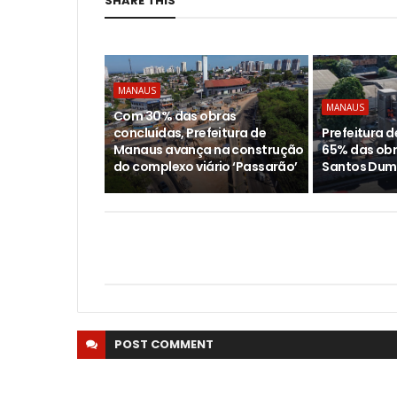
SHARE THIS
MANAUS
MANAUS
Com 30% das obras
concluídas, Prefeitura de
Prefeitura 
Manaus avança na construção
65% das obr
do complexo viário ‘Passarão’
Santos Dum
POST
COMMENT