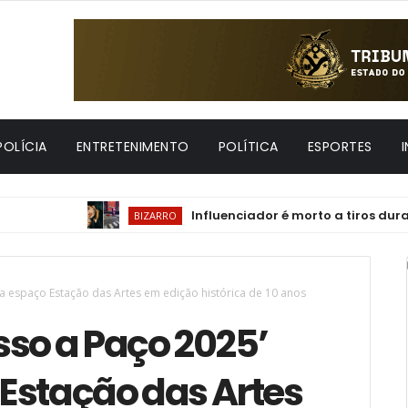
POLÍCIA
ENTRETENIMENTO
POLÍTICA
ESPORTES
Influenciador é morto a tiros durante tran
BIZARRO
 espaço Estação das Artes em edição histórica de 10 anos
o a Paço 2025’
Estação das Artes