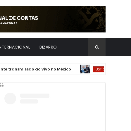
INTERNACIONAL
BIZARRO
smissão ao vivo no México
Presidente do TCE
JUSTIÇA