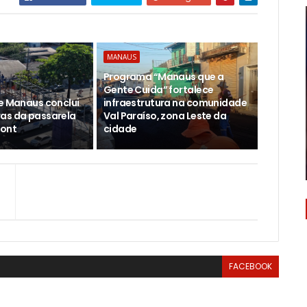
MANAUS
Programa “Manaus que a
Gente Cuida” fortalece
de Manaus conclui
infraestrutura na comunidade
as da passarela
Val Paraíso, zona Leste da
ont
cidade
FACEBOOK