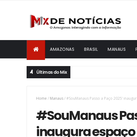
AMAZONAS
BRASIL
MANAUS
Últimas do Mix
Home
/
Manaus
/
#SouManaus Passo a Paço 2025’ inaugura
#SouManaus Pass
inaugura espaço 