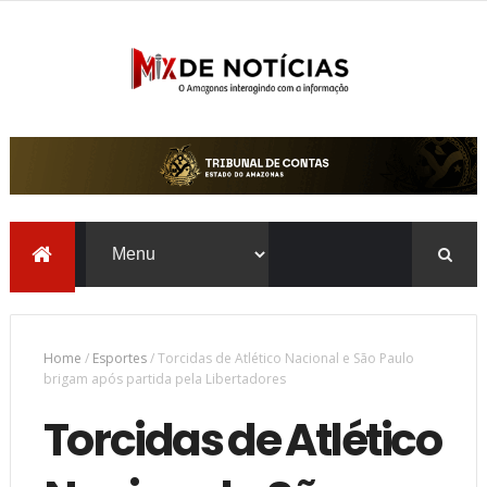
Home
/
Esportes
/
Torcidas de Atlético Nacional e São Paulo
brigam após partida pela Libertadores
Torcidas de Atlético