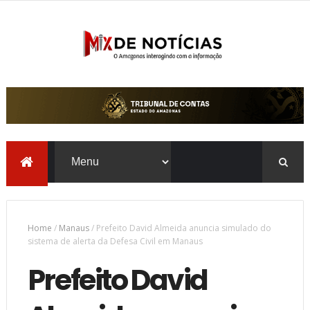
Home
/
Manaus
/
Prefeito David Almeida anuncia simulado do
sistema de alerta da Defesa Civil em Manaus
Prefeito David