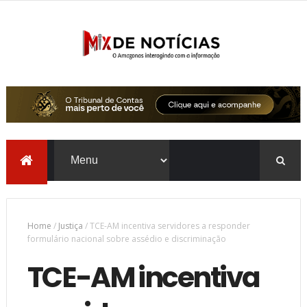
Home
/
Justiça
/
TCE-AM incentiva servidores a responder
formulário nacional sobre assédio e discriminação
TCE-AM incentiva