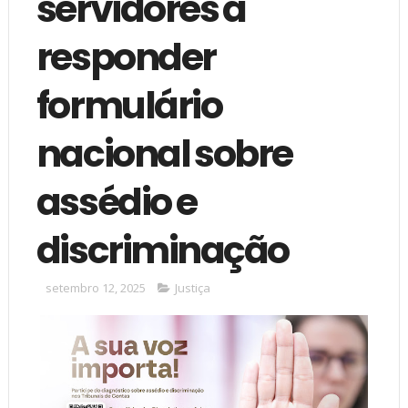
servidores a
responder
formulário
nacional sobre
assédio e
discriminação
setembro 12, 2025
Justiça