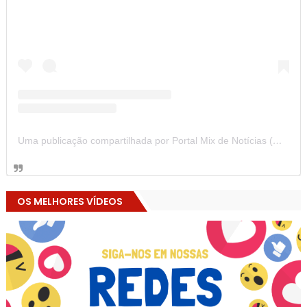
Uma publicação compartilhada por Portal Mix de Notícias (@portalmixdenoticias)
OS MELHORES VÍDEOS