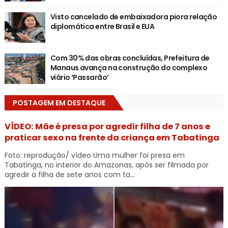
Visto cancelado de embaixadora piora relação
diplomática entre Brasil e EUA
Com 30% das obras concluídas, Prefeitura de
Manaus avança na construção do complexo
viário ‘Passarão’
POSTAGEM EM DESTAQUE
VÍDEO: Mãe é presa por agredir filha de 7 anos e
praticar sexo na frente da criança em Tabatinga
Foto: reprodução/ vídeo Uma mulher foi presa em
Tabatinga, no interior do Amazonas, após ser filmada por
agredir a filha de sete anos com ta...