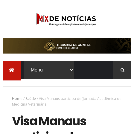
Home
/
Saúde
/
Visa Manaus participa de ‘Jornada Acadêmica de
Medicina Veterinária’
Visa Manaus