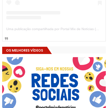
Uma publicação compartilhada por Portal Mix de Notícias (@portalmixdenoticias)
OS MELHORES VÍDEOS