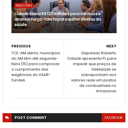
AMAZONAS
Cidade libera R$ 127 milhões para médicos e
anuncia força-tarefa para quitar dívidas da
saúde
PREVIOUS
NEXT
TCE-AM alerta: municípios
Deputado Roberto
do AM têm até segunda-
Cidade apresenta PL para
feira (15) para comprovar
impedir que preços de
o cumprimento das
fidelidade se
exigências do VAAR-
sobreponham aos
Fundeb
valores reais em postos
de combustíveis no
Amazonas
POST
COMMENT
FACEBOOK