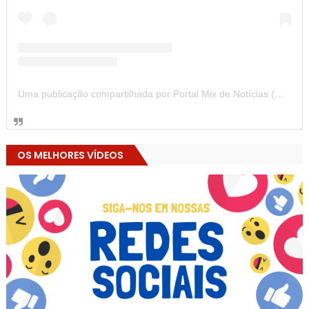
Uma publicação compartilhada por Portal Mix de Notícias (@portalmixdenoticias)
OS MELHORES VÍDEOS