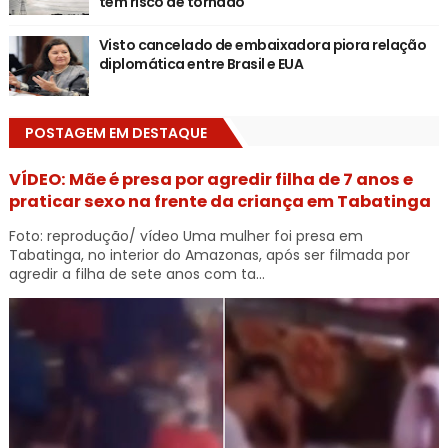
tem risco de tornado
Visto cancelado de embaixadora piora relação
diplomática entre Brasil e EUA
POSTAGEM EM DESTAQUE
VÍDEO: Mãe é presa por agredir filha de 7 anos e
praticar sexo na frente da criança em Tabatinga
Foto: reprodução/ vídeo Uma mulher foi presa em
Tabatinga, no interior do Amazonas, após ser filmada por
agredir a filha de sete anos com ta...