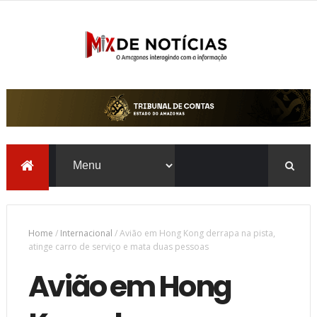
Home
/
Internacional
/
Avião em Hong Kong derrapa na pista,
atinge carro de serviço e mata duas pessoas
Avião em Hong