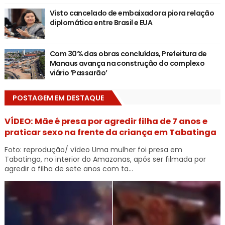
Visto cancelado de embaixadora piora relação
diplomática entre Brasil e EUA
Com 30% das obras concluídas, Prefeitura de
Manaus avança na construção do complexo
viário ‘Passarão’
POSTAGEM EM DESTAQUE
VÍDEO: Mãe é presa por agredir filha de 7 anos e
praticar sexo na frente da criança em Tabatinga
Foto: reprodução/ vídeo Uma mulher foi presa em
Tabatinga, no interior do Amazonas, após ser filmada por
agredir a filha de sete anos com ta...