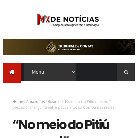
Home
/
Amazonas
/
Bizarro
/
“No meio do Pitiú mesmo!”:
pescador mergulha entre pacus e vídeo bomba nas redes
“No meio do Pitiú