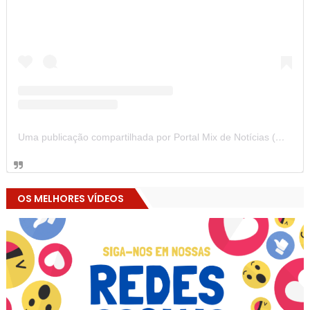
Uma publicação compartilhada por Portal Mix de Notícias (@portalmixdenoticias)
OS MELHORES VÍDEOS