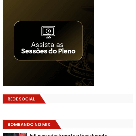
REDE SOCIAL
BOMBANDO NO MIX
Influenciador é morto a tiros durante