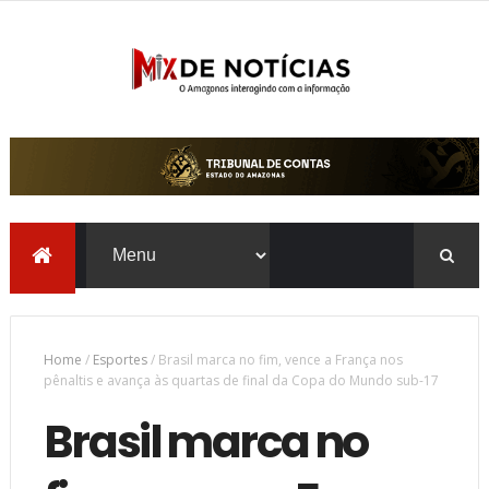
Home
/
Esportes
/
Brasil marca no fim, vence a França nos
pênaltis e avança às quartas de final da Copa do Mundo sub-17
Brasil marca no